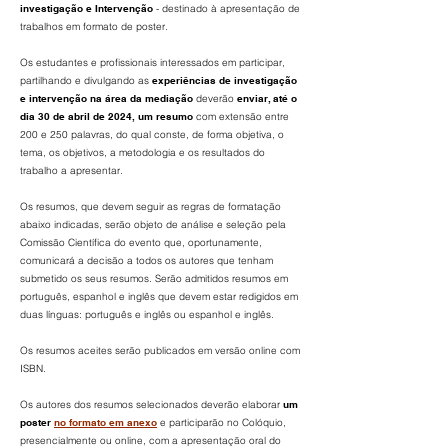
investigação e Intervenção
- destinado à apresentação de
trabalhos em formato de poster.
Os estudantes e profissionais interessados em participar,
pa
rtilhando e divulgando as
experiências de investigação
e intervenção na área da mediação
deverão
enviar, até o
dia 30 de abril de 2024, um resumo
com extensão entre
200 e 250 palavras, do qual conste, de forma objetiva, o
tema, os objetivos, a metodologia e os resultados do
trabalho a apresentar.
Os resumos, que devem
seguir as regras de formatação
abaixo indicadas, serão objeto de análise e seleção pela
Comissão Científica do evento que, oportunamente,
comunicará a decisão a todos os autores que tenham
submetido os seus resumos. Serão admitidos resumos em
português, espanhol e inglês que devem estar redigidos em
duas línguas: português e inglês ou espanhol e inglês.
Os resumos aceites serão publicados em versão online c
om
ISBN.
Os autores dos resumos selecionados deverão elaborar
um
poster
no form
ato em anexo
e participarão no Colóquio,
presencialmente ou online, com a apresentação oral do