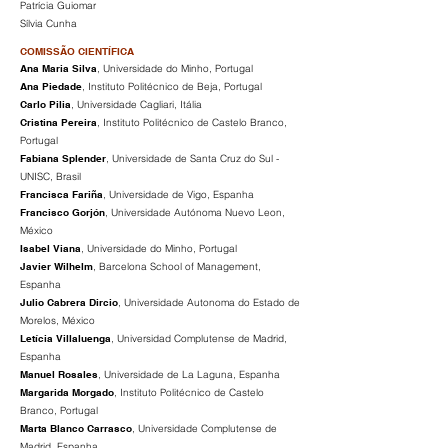
Patrícia Guiomar
Sílvia Cunha
COMISSÃO CIENTÍFICA
Ana Maria Silva
, Universidade do Minho, Portugal
Ana Piedade
, Instituto Politécnico de Beja, Portugal
Carlo Pilia
, Universidade Cagliari, Itália
Cristina Pereira
, Instituto Politécnico de Castelo Branco,
Portugal
Fabiana Splender
, Universidade de Santa Cruz do Sul -
UNISC, Brasil
Francisca Fariña
, Universidade de Vigo, Espanha
Francisco Gorjón
, Universidade Autónoma Nuevo Leon,
México
Isabel Viana
, Universidade do Minho, Portugal
Javier Wilhelm
, Barcelona School of Management,
Espanha
Julio Cabrera Dircio
, Universidade Autonoma do Estado de
Morelos, México
Letícia Villaluenga
, Universidad Complutense de Madrid,
Espanha
Manuel Rosales
, Universidade de La Laguna, Espanha
Margarida Morgado
, Instituto Politécnico de Castelo
Branco, Portugal
Marta Blanco Carrasco
, Universidade Complutense de
Madrid, Espanha