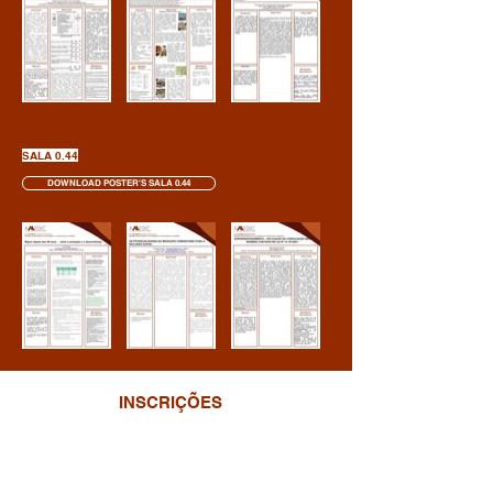
SALA 0.44
DOWNLOAD POSTER'S SALA 0.44
INSCRIÇÕES
De 13 de março a 17 de maio
20€ | Sócios AMEDIIC
25€ | Estudantes