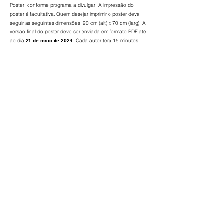
Poster, conforme programa a divulgar. A impressão do
poster é facultativa. Quem desejar imprimir o poster deve
seguir as seguintes dimensões: 90 cm (alt) x 70 cm (larg). A
versão final do poster deve ser enviada em formato PDF até
ao dia
21 de maio
de 2024
. Cada autor terá 15 minutos
para expor o seu tema, seguindo-se uma discussão aberta
a todos os participantes.
Posteriormente, até ao dia
23 de setembro de 2024
*!!NOVA DATA!!*
, os autores poderão enviar à Comissão
Organizadora do evento um
texto completo
,
correspondente à sua apresentação, para publicação num
e-book com ISBN. Os artigos serão objeto de análise e
seleção pela Comissão Científica e devem respeitar as
regras de formatação que abaixo se indicam.
O resumo, o poster e o texto completo deverão ser
enviados nas datas acima referidas para o seguinte e-
mail:
mediacaoemdialogo@gmail.com
REGRAS SOBRE A PUBLICAÇÃO DOS TEXTOS
[aplicáveis ao resumo e ao texto completo para publicação]
RESUMO
O resumo deve ser digitado em versão Word para Windows,