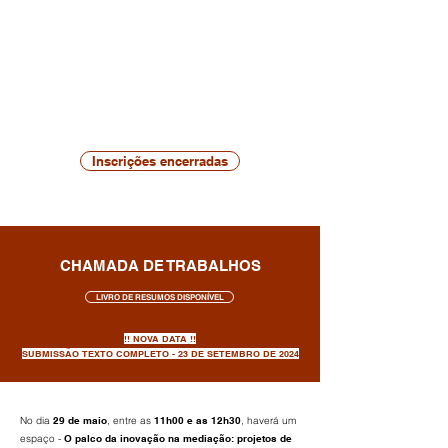
35€ | Profissionais
De 18 de maio a 25 de maio
25€ | Sócios AMEDIIC
30€ | Estudantes
40€ | Profissionais
Inscrições encerradas
CHAMADA DE TRABALHOS
LIVRO DE RESUMOS DISPONÍVEL
!! NOVA DATA !!
SUBMISSÃO TEXTO COMPLETO​ -​ 23 DE SETEMBRO DE 2024
No dia
29 de maio
, entre as
11h00 e as 12h30
, haverá um
espaço -
O palco da inovação na mediação: projetos de