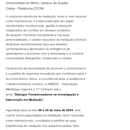
Universidade do Minho, campus de Gualtar
Online - Plataforma ZOOM
A crescente relevância da mediação, tanto a nível nacional
como
internacional, é evidenciada pelo seu papel
transformador na prevenç
ão,
gestão e resolução
colaborativa de conflitos em diversos contextos
de
atuação. Centrada nas pessoas e nas suas
potencialidades, o caráter
educativo da mediação promove
dinâmicas transformadoras face aos
desafios
contemporâneos declinados na emergência de
aprendermos a
(con)viver com a diversidade e a construir
comunidades dialogantes,
fortalecidas e coesas.
Conscientes da necessidade de promover o conhecimento
e a partilha
de respostas inovadoras que contribuem para o
reconhecimento mútuo,
a convivência ativa, a resiliência e
o desenvolvimento humano, a
AMEDIIC - Associação
Mediálogo organiza o 11º Colóquio sob o
tema
“Diálogos
Transformadores na Investigação e
Intervenção em Mediação”.
Agendado para os dias
28 e 29 de maio de 2024
, este
evento reúne
especialistas em mediação, tanto nacionais
como internacionais,
convidados a partilhar as suas
experiências de mediação nos respetivos
países. Este