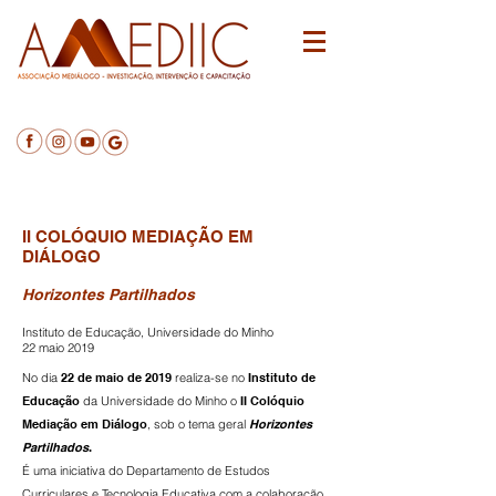
Testemunho participante no IV Colóquio
Mediação em Diálogo
II COLÓQUIO MEDIAÇÃO EM
DIÁLOGO
Horizontes Partilhados
Instituto de Educação, Universidade do Minho
22 maio 2019
No dia
22 de maio de 2019
realiza-se no
Instituto de
Educação
da Universidade do Minho o
II Colóquio
Mediação em Diálogo
, sob o tema geral
Horizontes
Partilhados
.
É uma iniciativa do Departamento de Estudos
Curriculares e Tecnologia Educativa com a colaboração