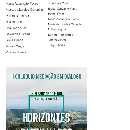
Maria Assunção Flores
José Luís Coelho
Isabel Carvalho Viana
Maria de Lurdes Carvalho
Isabel Freire
Patrícia Guiomar
Maria Assunção Flores
Rita Ribeiro
Maria de Lurdes Carvalho
Rita Rodrigues
Márcia Aguiar
Severina Oliveira
Sandra Fernandes
Sílvia Cunha
Teresa Vilaça
Tiago Neves
Teresa Vilaça
Vinicius Ramos