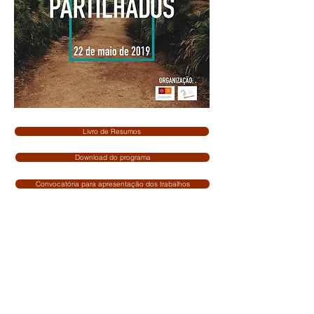
Livro de Resumos
Download do programa
Convocatória para apresentação dos trabalhos
NAVEGAÇÃO
Página Inicial
AMEDIIC - Associação Mediálogo
Quem somos
Finalidade, objetivos e valores
Documenta
ção
Protocolos
Atividades