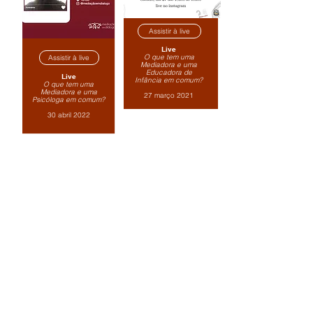
Assistir à live
Live
O que tem uma
Assistir à live
Mediadora e uma
Educadora de
Live
Infância em comum?
O que tem uma
Mediadora e uma
27 março 2021
Psicóloga em comum?
30 abril 2022
NAVEGAÇÃO
Página Inicial
AMEDIIC - Associação Mediálogo
Quem somos
Finalidade, objetivos e valores
Documenta
ção
Protocolos
Atividades
Eventos
Formação